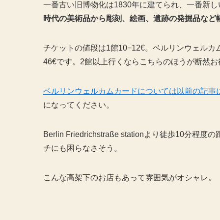
一番古い旧博物化は1830年に建てられ、一番新し
時代の美術品から彫刻、絵画、遺跡の発掘品など
チケットの値段は1館10−12€。ベルリンウェル
46€です。2館以上行くならこちらのほうが断然お
ベルリンウェルカムカードについては以前の記事
になってください。
Berlin Friedrichstraße station
チにも困らなさそう。
こんな高架下のお店もあって雰囲気がオシャレ。