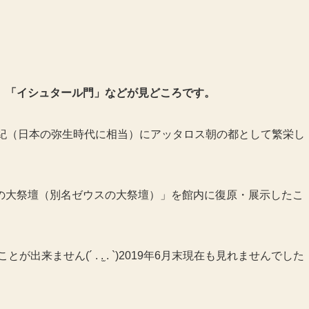
、「イシュタール門」などが見どころです。
世紀（日本の弥生時代に相当）にアッタロス朝の都として繁栄し
の大祭壇（別名ゼウスの大祭壇）」を館内に復原・展示したこ
来ません(´ . .̫ . `)2019年6月末現在も見れませんでした