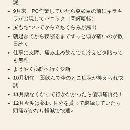
謎
9月末 PC作業していたら突如目の前にキラキ
ラが出現してパニック（閃輝暗転）
尻もちついてから立ちくらみが頻出
朝起きてから夜寝るまでずっと頭が痛いのが数
日続く
仕事に支障、痛み止め飲んでも冷えピタ貼って
も無理
ようやく病院へ行く決断
10月初旬 薬飲んで今のとこ症状が抑えられ快
調
11月薬なくなって行かなかったら偏頭痛再発！
12月今度は薬1ヶ月分を貰って継続していたら
頭痛がかなり軽減で快適♪