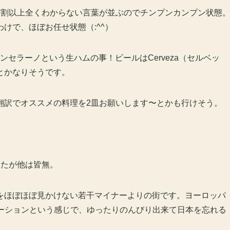
9割以上全くわからない言葉が並ぶのでチンプンカンプン状態
けで、ほぼお任せ状態（:^^）
ンセラーノという生ハムの事！ビールはCerveza（セルベッ
とかなりそうです。
翻訳でオススメの料理を2皿お願いします〜とかも行けそう。
したが他は皆無。
をほぼほぼ見かけない若干マイナーよりの街です。ヨーロッパ
ケーションという感じで、ゆったりのんびり出来て日本を忘れる