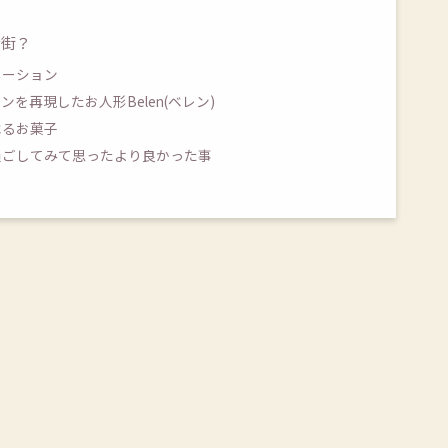
な街？
ネーション
を再現したお人形Belen(ベレン)
べるお菓子
過ごしてみて思ったより良かった事