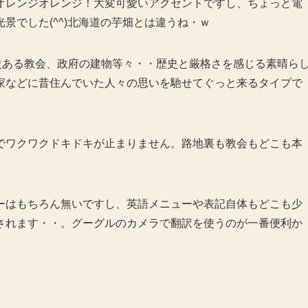
オレンジオレンジ！大変可愛いアクセントですし、ちょっと電
景でした(^^)北海道の芋畑とは違うね・ｗ
史ある教会、政府の建物等々・・歴史と厳格さを感じる素晴ら
家などに昔住んでいた人々の思いを馳せてぐっと来るタイプで
でワクワクドキドキが止まりません。路地裏も教会もどこも本
ーはもちろん無いですし、英語メニューや表記自体もどこも少
されます・・。グーグルのカメラで翻訳を使うのが一番便利か