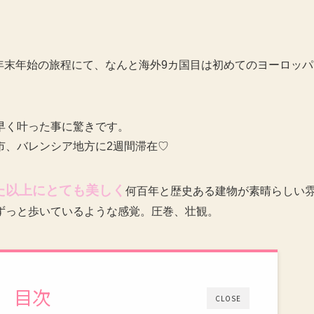
マスと年末年始の旅程にて、なんと海外9カ国目は初めてのヨーロッパ
早く叶った事に驚きです。
市、バレンシア地方に2週間滞在♡
た以上にとても美しく
何百年と歴史ある建物が素晴らしい
ずっと歩いているような感覚。圧巻、壮観。
目次
CLOSE